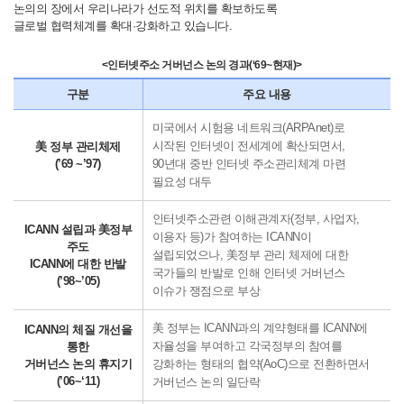
논의의 장에서 우리나라가 선도적 위치를 확보하도록
글로벌 협력체계를 확대·강화하고 있습니다.
<인터넷주소 거버넌스 논의 경과(‘69~현재)>
구분
주요 내용
미국에서 시험용 네트워크(ARPAnet)로
시작된 인터넷이 전세계에 확산되면서,
美 정부 관리체제
(’69 ~’97)
90년대 중반 인터넷 주소관리체계 마련
필요성 대두
인터넷주소관련 이해관계자(정부, 사업자,
ICANN 설립과 美정부
이용자 등)가 참여하는 ICANN이
주도
설립되었으나, 美정부 관리 체제에 대한
ICANN에 대한 반발
국가들의 반발로 인해 인터넷 거버넌스
(’98~’05)
이슈가 쟁점으로 부상
美 정부는 ICANN과의 계약형태를 ICANN에
ICANN의 체질 개선을
자율성을 부여하고 각국정부의 참여를
통한
거버넌스 논의 휴지기
강화하는 형태의 협약(AoC)으로 전환하면서
(’06~‘11)
거버넌스 논의 일단락