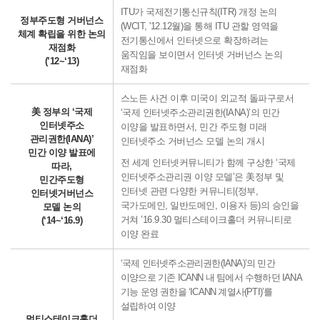
ITU가 국제전기통신규칙(ITR) 개정 논의
정부주도형 거버넌스
(WCIT, '12.12월)을 통해 ITU 관할 영역을
체계 확립을 위한 논의
전기통신에서 인터넷으로 확장하려는
재점화
움직임을 보이면서 인터넷 거버넌스 논의
(’12~‘13)
재점화
스노든 사건 이후 미국이 외교적 돌파구로서
美 정부의 ‘국제
‘국제 인터넷주소관리권한(IANA)’의 민간
인터넷주소
이양을 발표하면서, 민간 주도형 미래
관리권한(IANA)’
인터넷주소 거버넌스 모델 논의 개시
민간 이양 발표에
전 세계 인터넷커뮤니티가 함께 구상한 ‘국제
따라,
인터넷주소관리권 이양 모델’은 美정부 및
민간주도형
인터넷 관련 다양한 커뮤니티(정부,
인터넷거버넌스
국가도메인, 일반도메인, 이용자 등)의 승인을
모델 논의
거쳐 ’16.9.30 멀티스테이크홀더 커뮤니티로
(‘14~‘16.9)
이양 완료
‘국제 인터넷주소관리권한(IANA)’의 민간
이양으로 기존 ICANN 내 팀에서 수행하던 IANA
기능 운영 권한을 ‘ICANN 계열사(PTI)’를
설립하여 이양
멀티스테이크홀더