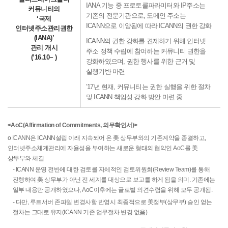
IANA 기능 중 프로토콜파라미터와 IP주소는
커뮤니티의
기존의 전문기관으로, 도메인 주소는
‘국제
ICANN으로 이양됨에 따라 ICANN의 권한 강화
인터넷주소관리권한
(IANA)’
ICANN의 권한 강화를 견제하기 위해 인터넷
관리 개시
주소 정책 수립에 참여하는 커뮤니티 권한을
(’16.10~ )
강화하였으며, 권한 행사를 위한 근거 및
실행기반 마련
’17년 현재, 커뮤니티는 권한 실행을 위한 절차
및 ICANN 책임성 강화 방안 마련 중
<AoC(Affirmation of Commitments, 의무확인서)>
o ICANN은 ICANN설립 이래 지속되어 온 美 상무부와의 기존계약을 종결하고,
인터넷주소체계관리에 자율성을 부여하는 새로운 형태의 협약인 AoC를 美
상무부와 체결
- ICANN 운영 전반에 대한 검토를 자체적인 검토위원회(Review Team)를 통해
진행하여 美 상무부가 아닌 전 세계를 대상으로 보고를 하게 됨을 의미. 기존에는
일부 내용만 공개하였으나, AoC이후에는 글로벌 의견수렴을 위해 모두 공개됨.
- 다만, 루트서버 존파일 변경사항 반영시 최종적으로 美정부(상무부) 승인 얻는
절차는 그대로 유지(ICANN 기존 업무절차 변경 없음)