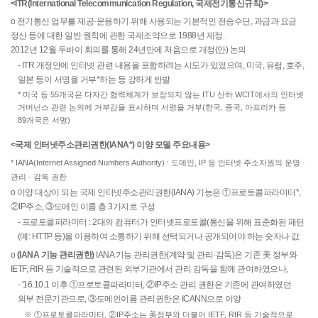
<ITR(International Telecommunication Regulation, 국제전기통신규칙)>
o 전기통신 업무를 제공·운용하기 위해 사용되는 기본적인 전송수단, 과금과 요금
정산 등에 대한 일반 원칙에 관한 국제조약으로 1988년 제정.
2012년 12월 두바이 회의를 통해 24년만에 처음으로 개정(안) 논의
- ITR 개정안에 인터넷 관련 내용을 포함하려는 시도가 있었으며, 미국, 유럽, 호주,
일본 등이 서명을 거부*하는 등 강하게 반발
* 미국 등 55개국은 다자간 협력체계가 보장되지 않는 ITU 산하 WCIT에서의 인터넷
거버넌스 관련 논의에 거부감을 표시하며 서명을 거부(한국, 중국, 아프리카 등
89개국은 서명)
<국제 인터넷주소관리권한(IANA*) 이양 모델 주요내용>
* IANA(Internet Assigned Numbers Authority) : 도메인, IP 등 인터넷 주소자원의 운영 ·
관리 · 감독 권한
o 이양 대상이 되는 국제 인터넷주소관리권한(IANA) 기능은 ①프로토콜파라미터*,
②IP주소, ③도메인 이름 총 3가지로 구성
- 프로토콜파라미터 : 2대의 컴퓨터가 인터넷프로토콜(통신을 위해 표준화된 패턴
(예: HTTP 등)을 이용하여 소통하기 위해 선택되거나 공개되어야 하는 숫자나 값
o
(IANA 기능 관리권한)
IANA 기능 관리권한(계약 및 관리·감독)은 기존 美 정부와
IETF, RIR 등 기술적으로 관련된 외부기관에서 관리 감독을 함께 관여하였으나,
- '16.10.1 이후 ①프로토콜파라미터, ②IP주소 관리 권한은 기존에 관여하였던
외부 전문기관으로, ③도메인이름 관리권한은 ICANN으로 이양
※ ①프로토콜파라미터, ②IP주소는 美정부와 더불어 IETF, RIR 등 기술적으로