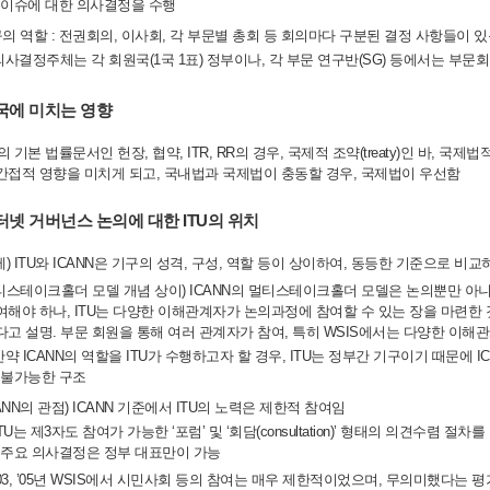
이슈에 대한 의사결정을 수행
구의 역할 : 전권회의, 이사회, 각 부문별 총회 등 회의마다 구분된 결정 사항들이 
 의사결정주체는 각 회원국(1국 1표) 정부이나, 각 부문 연구반(SG) 등에서는 부
국에 미치는 영향
TU의 기본 법률문서인 헌장, 협약, ITR, RR의 경우, 국제적 조약(treaty)인 바, 
간접적 영향을 미치게 되고, 국내법과 국제법이 충동할 경우, 국제법이 우선함
터넷 거버넌스 논의에 대한 ITU의 위치
전제) ITU와 ICANN은 기구의 성격, 구성, 역할 등이 상이하여, 동등한 기준으로 비
멀티스테이크홀더 모델 개념 상이) ICANN의 멀티스테이크홀더 모델은 논의뿐만 
여해야 하나, ITU는 다양한 이해관계자가 논의과정에 참여할 수 있는 장을 마련
다고 설명. 부문 회원을 통해 여러 관계자가 참여, 특히 WSIS에서는 다양한 이해
 만약 ICANN의 역할을 ITU가 수행하고자 할 경우, ITU는 정부간 기구이기 때문에
불가능한 구조
ICANN의 관점) ICANN 기준에서 ITU의 노력은 제한적 참여임
 ITU는 제3자도 참여가 가능한 ‘포럼’ 및 ‘회담(consultation)’ 형태의 의견수
주요 의사결정은 정부 대표만이 가능
 ’03, ’05년 WSIS에서 시민사회 등의 참여는 매우 제한적이었으며, 무의미했다는 