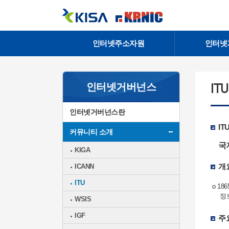
인터넷주소자원
인터넷
인터넷거버넌스
ITU
인터넷거버넌스란
IT
커뮤니티 소개
국제
KIGA
개
ICANN
ITU
o 1
정
WSIS
IGF
주