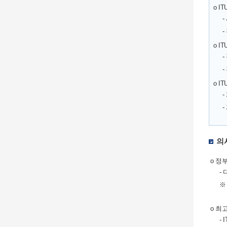
o I
o I
o I
의
o 정
-
※
o 최
-