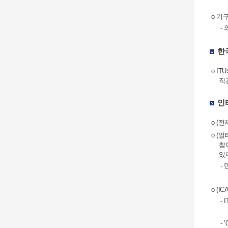
o 기
-
한
o I
직
인
o (
o (
참
있
-
o (
-
-