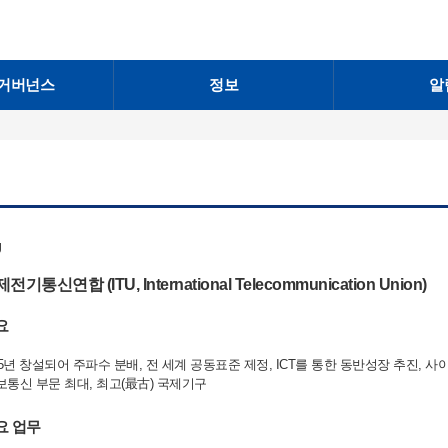
거버넌스
정보
알
U
전기통신연합 (ITU, International Telecommunication Union)
요
865년 창설되어 주파수 분배, 전 세계 공동표준 제정, ICT를 통한 동반성장 추진, 
보통신 부문 최대, 최고(最古) 국제기구
요 업무