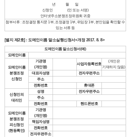
년 월 일
신청인 (인 또는 서명)
인터넷주소분쟁조정위원회 귀중
첨부서류 : 조정결정 통지문 1부, 조정결정 1부, 위임장 1부, 본인임을 확인할 수
있는 서류 등
[별지 제2호] : 도메인이름 말소실행신청서<개정 2017. 8. 8>
도메인이름 말소신청서(예)
도메인이름
기관명
(개인은
사업자등록번호
(개인명)
기재하지 않음)
도메인이름
분쟁조정
대표자성명
전자우편주소
신청인
주소
전화번호
휴대폰
성명
전자우편주소
신청인의
주소
대리인
전화번호
핸드폰번호
기관명
도메인이름
(개인명)
분쟁조정
책임자성명
피신청인
전화번호
(현등록인)
전자우편주소