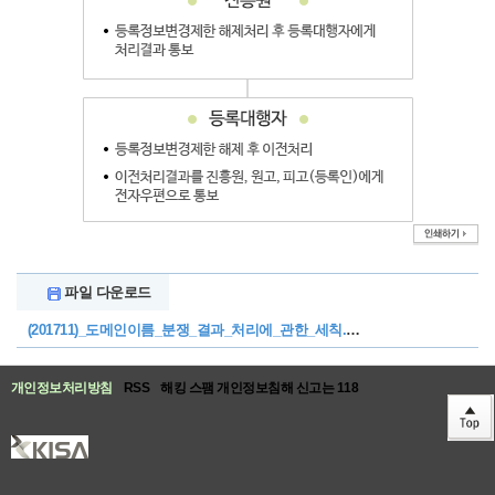
[별표
제6호]
:
파일 다운로드
법원의
이전판결에
(201711)_도메인이름_분쟁_결과_처리에_관한_세칙.pdf
따른
도메인이름
이전
개인정보처리방침
RSS
해킹 스팸 개인정보침해 신고는 118
절차
[
신설
2017.
8.