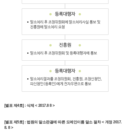
8
]
[별표
제3호]
:
[별표 제4호] : 삭제 < 2017.8 8 >
조정위원회의
조정결정에
따른
[별표 제5호] : 법원의 말소판결에 따른 도메인이름 말소 절차 < 개정 2017.
도메인이름
8. 8 >