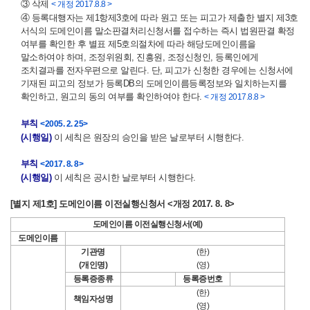
③ 삭제
< 개정 2017.8.8 >
④ 등록대행자는 제1항제3호에 따라 원고 또는 피고가 제출한 별지 제3호
서식의 도메인이름 말소판결처리신청서를 접수하는 즉시 법원판결 확정
여부를 확인한 후 별표 제5호의절차에 따라 해당도메인이름을
말소하여야 하며, 조정위원회, 진흥원, 조정신청인, 등록인에게
조치결과를 전자우편으로 알린다. 단, 피고가 신청한 경우에는 신청서에
기재된 피고의 정보가 등록DB의 도메인이름등록정보와 일치하는지를
확인하고, 원고의 동의 여부를 확인하여야 한다.
< 개정 2017.8.8 >
부칙
<2005. 2. 25>
(시행일)
이 세칙은 원장의 승인을 받은 날로부터 시행한다.
부칙
<2017. 8. 8>
(시행일)
이 세칙은 공시한 날로부터 시행한다.
[별지 제1호] 도메인이름 이전실행신청서 <개정 2017. 8. 8>
도메인이름 이전실행신청서(예)
도메인이름
기관명
(한)
(개인명)
(영)
등록증종류
등록증번호
(한)
책임자성명
(영)