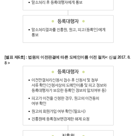
[별표
제5호]
:
[별표 제6호] : 법원의 이전판결에 따른 도메인이름 이전 절차< 신설 2017. 8.
법원의
8 >
말소판결에
따른
도메인이름
말소
절차
[
개정
2017.
8.
8
]