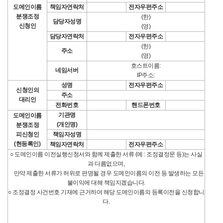
도메인이름
책임자연락처
전자우편주소
분쟁조정
(한)
담당자성명
신청인
(영)
담당자연락처
전자우편주소
(한)
주소
(영)
호스트이름:
네임서버
IP주소:
성명
전자우편주소
신청인의
주소
대리인
전화번호
핸드폰번호
기관명
도메인이름
(개인명)
분쟁조정
피신청인
책임자성명
(현등록인)
책임자연락처
전자우편주소
○ 도메인이름 이전실행신청서와 함께 제출한 서류 (예 : 조정결정문 등)는 사실
과 다름없으며,
만약 제출한 서류가 허위로 판명될 경우 도메인이름의 이전 등 발생하는 모든
불이익에 대해 책임지겠습니다.
○ 조정결정 사건번호 기재에 근거하여 해당 도메인이름의 등록이전을 신청합니
다.