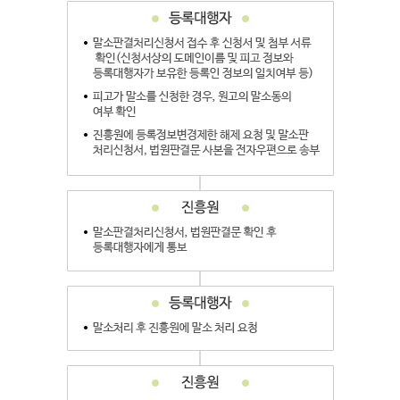
말소
절차
[
개정
2017.
8.
8
]