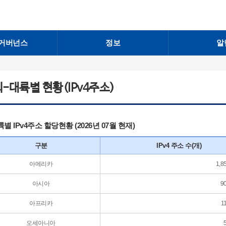
거버넌스
정보
알
-대륙별 현황(IPv4주소)
별 IPv4주소 할당현황 (2026년 07월 현재)
구분
IPv4 주소 수(개)
아메리카
1,8
아시아
9
아프리카
1
오세아니아