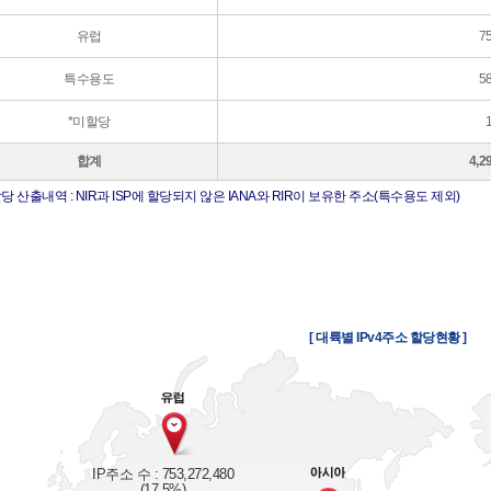
유럽
7
특수용도
5
*미할당
합계
4,2
당 산출내역 : NIR과 ISP에 할당되지 않은 IANA와 RIR이 보유한 주소(특수용도 제외)
[ 대륙별 IPv4주소 할당현황 ]
IP주소 수 : 753,272,480
(17.5%)