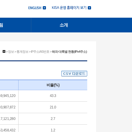
림
소개
> 정보 > 통계정보 > IP주소/AS번호 >
해외-대륙별 현황(IPv4주소)
비율(%)
59,945,120
43.3
03,907,872
21.0
17,121,280
2.7
53,458,432
1.2